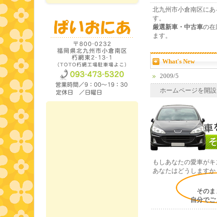
北九州市小倉南区にあ
す。
厳選新車・中古車
の在
ます。
What's New
2009/5
ホームページを開設
もしあなたの愛車がキ
あなたはどうしますか
そのま
自分でごまか